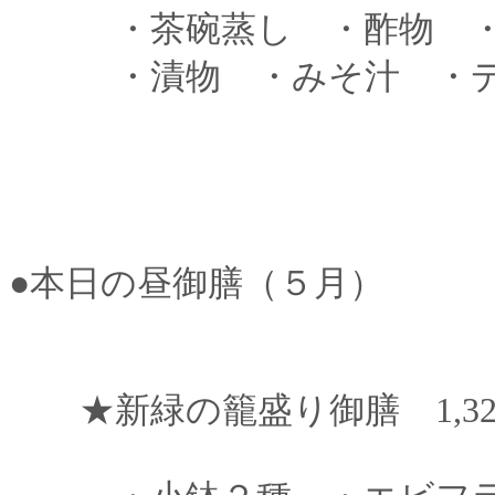
・茶碗蒸し ・酢物 ・
・漬物 ・みそ汁 ・デ
●本日の昼御膳（５月）
★新緑の籠盛り御膳 1,320