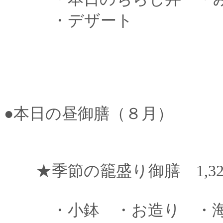
・デザート
●本日の昼御膳（８月）
★季節の籠盛り御膳 1,320
・小鉢 ・お造り ・海