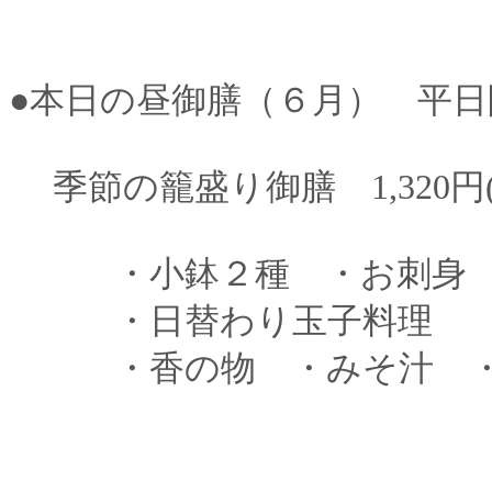
●本日の昼御膳（６月） 平日
季節の籠盛り御膳 1,320円(
・小鉢２種 ・お刺身 
・日替わり玉子料理 
・香の物 ・みそ汁 ・