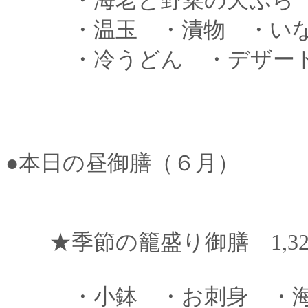
・海老と野菜の天ぷ
・温玉 ・漬物 ・いな
・冷うどん ・デザー
●本日の昼御膳（６月）
★季節の籠盛り御膳 1,320
・小鉢 ・お刺身 ・海