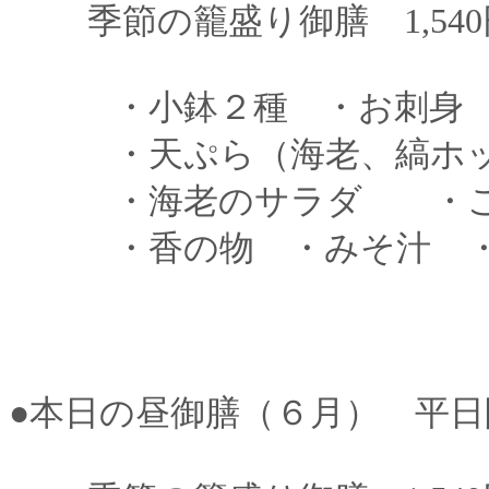
季節の籠盛り御膳 1,540円
・小鉢２種 ・お刺身 
・天ぷら（海老、縞ホッ
・海老のサラダ ・
・香の物 ・みそ汁 ・
●本日の昼御膳（６月） 平日