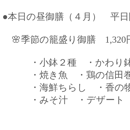
●本日の昼御膳（４月） 平日
🌸季節の籠盛り御膳 1,320
・小鉢２種 ・かわり鉢
・焼き魚 ・鶏の信田
・海鮮ちらし ・香の
・みそ汁 ・デザート