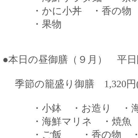
・かに小丼 ・香の物 
・果物
●本日の昼御膳（９月） 平日
季節の籠盛り御膳 1,320円(
・小鉢 ・お造り ・海
・海鮮マリネ ・焼魚
・ご飯 ・香の物 ・