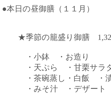
●本日の昼御膳（１１月）
★季節の籠盛り御膳 1,320
・小鉢 ・お造り
・天ぷら ・甘栗サラ
・茶碗蒸し・白飯 ・
・みそ汁 ・デザート