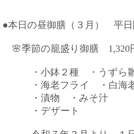
●本日の昼御膳（３月） 平日
🌸季節の籠盛り御膳 1,320
・小鉢２種 ・うずら雛
・海老フライ ・白海老
・漬物 ・みそ汁
・デザート