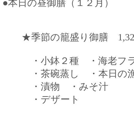
●本日の昼御膳（１２月）
★季節の籠盛り御膳 1,320
・小鉢２種 ・海老フラ
・茶碗蒸し ・本日の漁
・漬物 ・みそ汁
・デザート