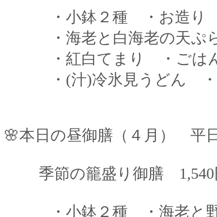
・小鉢２種 ・お造り 
・海老と白海老の天ぷ
・紅白てまり ・ごはん
・(汁)冷氷見うどん ・
🌸本日の昼御膳（４月） 平
季節の籠盛り御膳 1,540円
・小鉢２種 ・海老と野