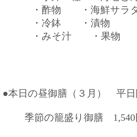
・酢物 ・海鮮サラ
・冷鉢 ・漬物
・みそ汁 ・果物
●本日の昼御膳（３月） 平日
季節の籠盛り御膳 1,540円