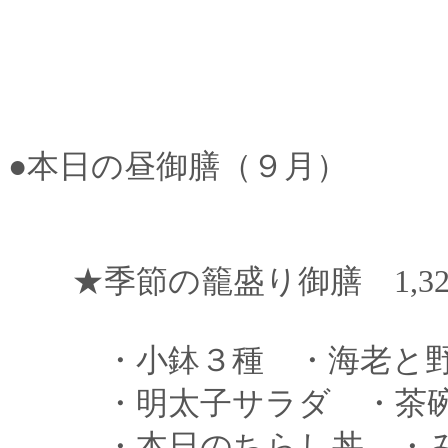
●本日の昼御膳（９月）
★季節の籠盛り御膳 1,320
・小鉢３種 ・海老と野
・明太子サラダ ・茶碗
・本日のちらし丼 ・