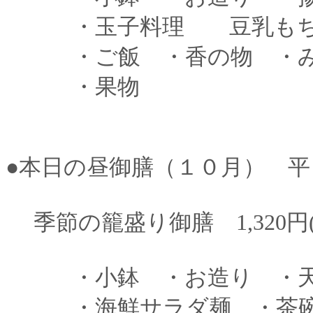
・玉子料理 豆乳も
・ご飯 ・香の物 ・み
・果物
●本日の昼御膳（１０月） 平
季節の籠盛り御膳 1,320円(
・小鉢 ・お造り ・天
・海鮮サラダ麺 ・茶碗