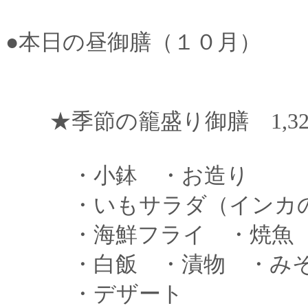
●本日の昼御膳（１０月）
★季節の籠盛り御膳 1,320
・小鉢 ・お造り
・いもサラダ（インカの
・海鮮フライ ・焼魚
・白飯 ・漬物 ・み
・デザート