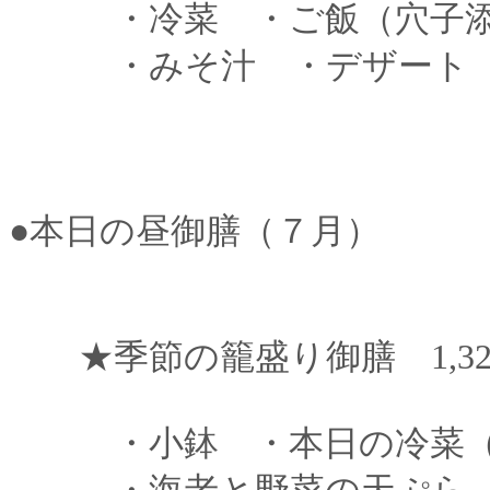
・冷菜 ・ご飯（穴子添
・みそ汁 ・デザート
●本日の昼御膳（７月）
★季節の籠盛り御膳 1,320
・小鉢 ・本日の冷菜（サ