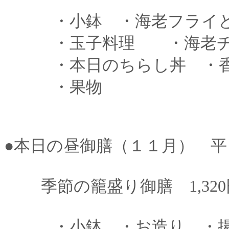
・小鉢 ・海老フライと
・玉子料理 ・海老チ
・本日のちらし丼 ・香
・果物
●本日の昼御膳（１１月） 平
季節の籠盛り御膳 1,320円
・小鉢 ・お造り ・揚