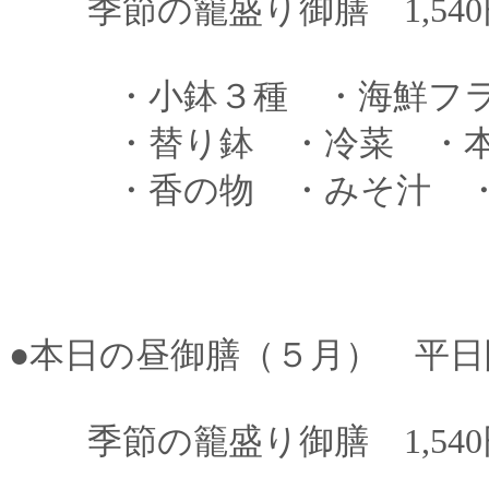
季節の籠盛り御膳 1,540円
・小鉢３種 ・海鮮フ
・替り鉢 ・冷菜 ・本
・香の物 ・みそ汁 ・
●本日の昼御膳（５月） 平日
季節の籠盛り御膳 1,540円