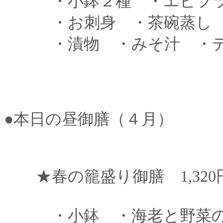
・小鉢２種 ・エビフ
・お刺身 ・茶碗蒸し 
・漬物 ・みそ汁 ・
●本日の昼御膳（４月）
★春の籠盛り御膳 1,320円
・小鉢 ・海老と野菜