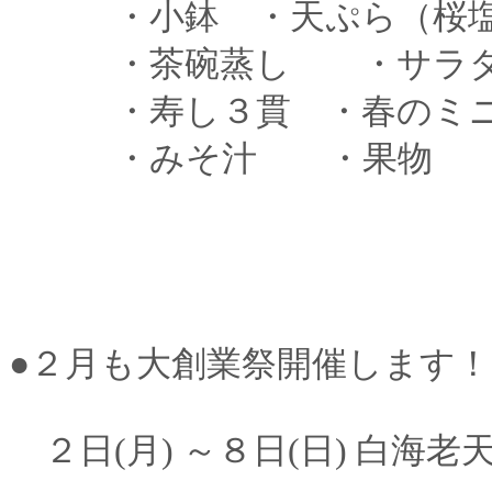
・小鉢 ・天ぷら（桜塩
・茶碗蒸し ・サラ
・寿し３貫 ・春のミ
・みそ汁 ・果物
●２月も大創業祭開催します！
２日(月) ～８日(日) 白海老